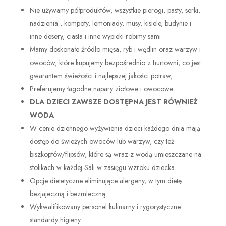
Nie używamy półproduktów, wszystkie pierogi, pasty, serki,
nadzienia , kompoty, lemoniady, musy, kisiele, budynie i
inne desery, ciasta i inne wypieki robimy sami
Mamy doskonałe źródło mięsa, ryb i wędlin oraz warzyw i
owoców, które kupujemy bezpośrednio z hurtowni, co jest
gwarantem świeżości i najlepszej jakości potraw,
Preferujemy łagodne napary ziołowe i owocowe.
DLA DZIECI ZAWSZE DOSTĘPNA JEST RÓWNIEŻ
WODA
W cenie dziennego wyżywienia dzieci każdego dnia mają
dostęp do świeżych owoców lub warzyw, czy też
biszkoptów/flipsów, które są wraz z wodą umieszczane na
stolikach w każdej Sali w zasięgu wzroku dziecka.
Opcje dietetyczne eliminujące alergeny, w tym dietę
bezjajeczną i bezmleczną.
Wykwalifikowany personel kulinarny i rygorystyczne
standardy higieny.