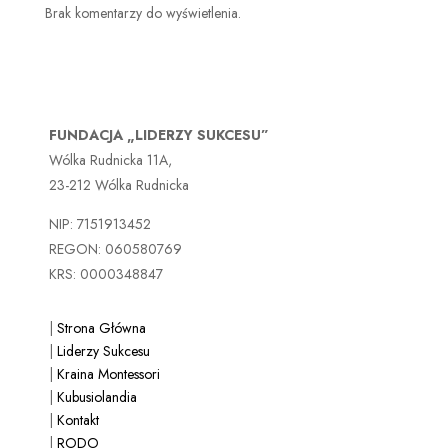
Brak komentarzy do wyświetlenia.
FUNDACJA „LIDERZY SUKCESU”
Wólka Rudnicka 11A,
23-212 Wólka Rudnicka
NIP: 7151913452
REGON: 060580769
KRS: 0000348847
|
Strona Główna
|
Liderzy Sukcesu
|
Kraina Montessori
|
Kubusiolandia
|
Kontakt
|
RODO