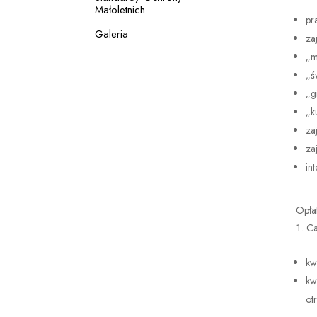
Małoletnich
pr
Galeria
za
„m
„ś
„g
„k
za
za
in
Opła
Ca
kw
kw
ot