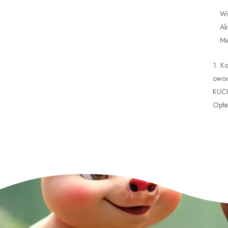
Wi
Ak
Mi
Ko
owoce
KUCH
Opłat