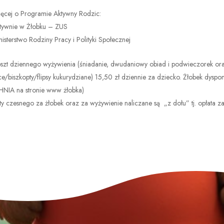
ęcej o Programie Aktywny Rodzic:
tywnie w Żłobku – ZUS
nisterstwo Rodziny Pracy i Polityki Społecznej
szt dziennego wyżywienia (śniadanie, dwudaniowy obiad i podwieczorek or
/biszkopty/flipsy kukurydziane) 15,50 zł dziennie za dziecko. Żłobek dyspo
NIA na stronie www żłobka)
y czesnego za żłobek oraz za wyżywienie naliczane są „z dołu” tj. opłata z