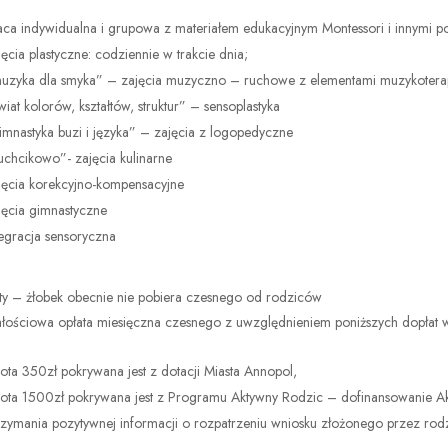
aca indywidualna i grupowa z materiałem edukacyjnym Montessori i innymi p
jęcia plastyczne: codziennie w trakcie dnia;
uzyka dla smyka” – zajęcia muzyczno – ruchowe z elementami muzykoterap
wiat kolorów, kształtów, struktur” – sensoplastyka
imnastyka buzi i języka” – zajęcia z logopedyczne
uchcikowo”- zajęcia kulinarne
jęcia korekcyjno-kompensacyjne
jęcia gimnastyczne
tegracja sensoryczna
ty – żłobek obecnie nie pobiera czesnego od rodziców
łościowa opłata miesięczna czesnego z uwzględnieniem poniższych dopłat wy
ota 350zł pokrywana jest z dotacji Miasta Annopol,
ota 1500zł pokrywana jest z Programu Aktywny Rodzic – dofinansowanie A
rzymania pozytywnej informacji o rozpatrzeniu wniosku złożonego przez rodz