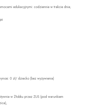
omocami edukacyjnymi: codziennie w trakcie dnia;
ii
nosi: 0 zł/ dziecko (bez wyżywienia)
ktywnie w Żłobku przez ZUS (pod warunkiem
ica),